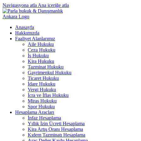
Navigasyona atla
Ana içeriğe atla
Anasayfa
Hakkımızda
Faaliyet Alanlarımız
Aile Hukuku
Ceza Hukuku
İş Hukuku
Kira Hukuku
Tazminat Hukuku
Gayrimenkul Hukuku
Ticaret Hukuku
İdare Hukuku
Vergi Hukuku
İcra ve İflas Hukuku
Miras Hukuku
Spor Hukuku
Hesaplama Araçları
İnfaz Hesaplama
Yıllık İzin Ücreti Hesaplama
Kira Artış Oranı Hesaplama
Kıdem Tazminatı Hesaplama
Araç Değer Kaybı Hesaplama