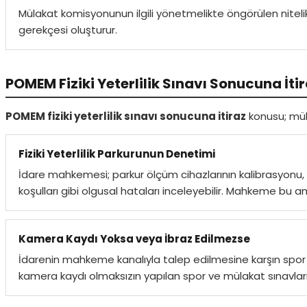
Mülakat komisyonunun ilgili yönetmelikte öngörülen nitel
gerekçesi oluşturur.
POMEM Fiziki Yeterlilik Sınavı Sonucuna İti
POMEM fiziki yeterlilik sınavı sonucuna itiraz
konusu; müla
Fiziki Yeterlilik Parkurunun Denetimi
İdare mahkemesi; parkur ölçüm cihazlarının kalibrasyonu,
koşulları gibi olgusal hataları inceleyebilir. Mahkeme bu am
Kamera Kaydı Yoksa veya İbraz Edilmezse
İdarenin mahkeme kanalıyla talep edilmesine karşın spor
kamera kaydı olmaksızın yapılan spor ve mülakat sınavlarını