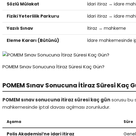
Sözlü Mülakat
İdari itiraz → idare ma
Fiziki Yeterlilik Parkuru
İdari itiraz → idare ma
Yazılı Sınav
İtiraz → mahkeme
Eleme Kararı (Bütünü)
İdare mahkemesinde ip
POMEM Sınav Sonucuna İtiraz Süresi Kaç Gün?
POMEM Sınav Sonucuna İtiraz Süresi Kaç 
POMEM sınav sonucuna itiraz süresi kaç gün
sorusu bu s
mahkemesinde iptal davası açılması zorunludur.
Aşama
Süre
Polis Akademisi’ne idari itiraz
Genell