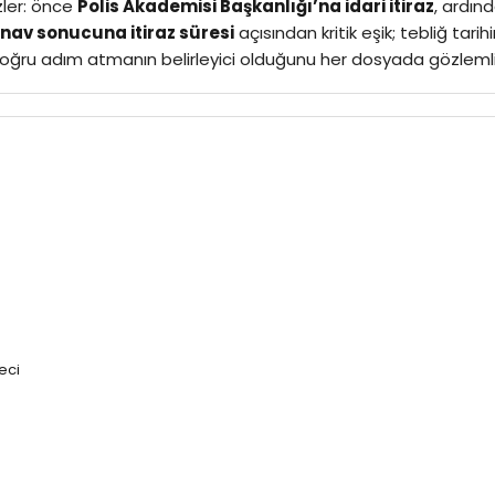
izler: önce
Polis Akademisi Başkanlığı’na idari itiraz
, ardı
nav sonucuna itiraz süresi
açısından kritik eşik; tebliğ tari
doğru adım atmanın belirleyici olduğunu her dosyada gözlemli
eci