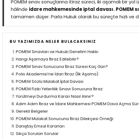
POMEM sınav sonuçlarına itiraz süreci, iki aşamalı bir yol 
hâlinde
idare mahkemesinde iptal davası.
POMEM sı
tamamen düşer. Parla Hukuk olarak bu süreçte hızlı ve 
BU YAZIMIZDA NELER BULACAKSINIZ
POMEM Sınavları ve Hukuki Denetim Hakkı
Hangi Aşamaya İtiraz Edilebilir?
POMEM Sınav Sonucuna İtiraz Süresi Kaç Gün?
Polis Akademisi’ne İdari İtiraz (İlk Aşama)
POMEM Sözlü Mülakat İptal Davası
POMEM Fiziki Yeterlilik Sınavı Sonucuna İtiraz
Yürütmeyi Durdurma Kararı Nasıl Alınır?
Adım Adım İtiraz ve İdare Mahkemesi POMEM Dava Açma Sür
Gerekli Belgeler
POMEM Mülakat Sonucuna İtiraz Dilekçesi Örneği
Danıştay Emsal Kararları
Sıkça Sorulan Sorular