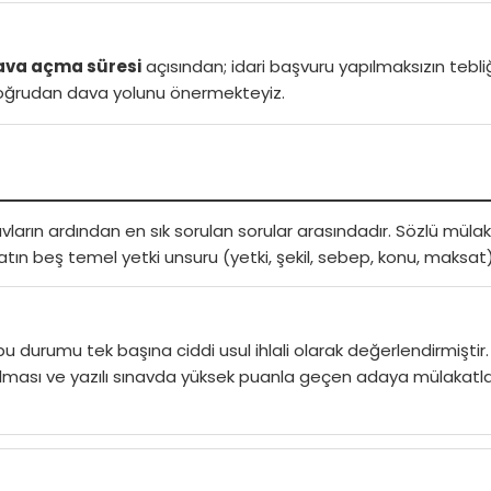
va açma süresi
açısından; idari başvuru yapılmaksızın tebl
a doğrudan dava yolunu önermekteyiz.
vların ardından en sık sorulan sorular arasındadır. Sözlü müla
ın beş temel yetki unsuru (yetki, şekil, sebep, konu, maksat
 durumu tek başına ciddi usul ihlali olarak değerlendirmiştir.
olması ve yazılı sınavda yüksek puanla geçen adaya mülakatla