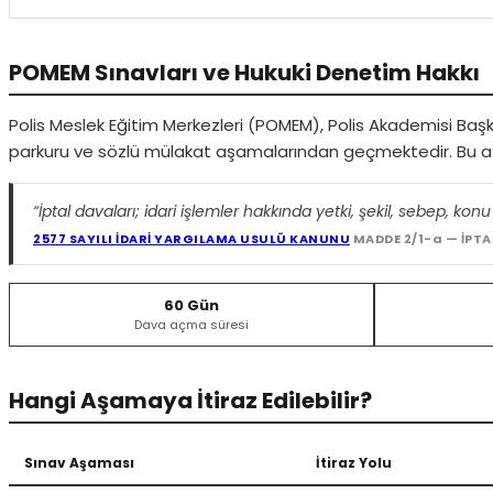
POMEM Sınavları ve Hukuki Denetim Hakkı
Polis Meslek Eğitim Merkezleri (POMEM), Polis Akademisi Başkan
parkuru ve sözlü mülakat aşamalarından geçmektedir. Bu aşam
“İptal davaları; idari işlemler hakkında yetki, şekil, sebep, kon
2577 SAYILI İDARİ YARGILAMA USULÜ KANUNU
MADDE 2/1-a — İPTA
60 Gün
Dava açma süresi
Hangi Aşamaya İtiraz Edilebilir?
Sınav Aşaması
İtiraz Yolu