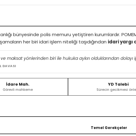
lığı bünyesinde polis memuru yetiştiren kurumlardır. POMEM alım
aların her biri idari işlem niteliği taşıdığından
idari yargı 
u ve maksat yönlerinden biri ile hukuka aykırı olduklarından dolayı ip
L DAVASI
İdare Mah.
YD Talebi
Görevli mahkeme
Sürecin gecikmesi önle
Temel Gerekçeler