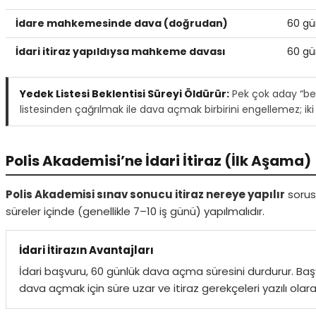
İdare mahkemesinde dava (doğrudan)
60 gü
İdari itiraz yapıldıysa mahkeme davası
60 gün
Yedek Listesi Beklentisi Süreyi Öldürür:
Pek çok aday “be
listesinden çağrılmak ile dava açmak birbirini engellemez; i
Polis Akademisi’ne İdari İtiraz (İlk Aşama)
Polis Akademisi sınav sonucu itiraz nereye yapılır
sorus
süreler içinde (genellikle 7–10 iş günü) yapılmalıdır.
İdari İtirazın Avantajları
İdari başvuru, 60 günlük dava açma süresini durdurur. Ba
dava açmak için süre uzar ve itiraz gerekçeleri yazılı olarak