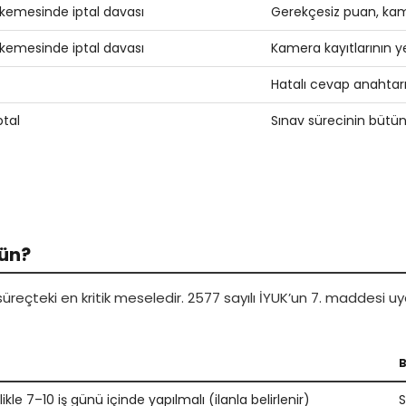
hkemesinde iptal davası
Gerekçesiz puan, kam
hkemesinde iptal davası
Kamera kayıtlarının yet
Hatalı cevap anahtarı
tal
Sınav sürecinin bütün
Gün?
üreçteki en kritik meseledir. 2577 sayılı İYUK’un 7. maddesi uy
B
ikle 7–10 iş günü içinde yapılmalı (ilanla belirlenir)
S