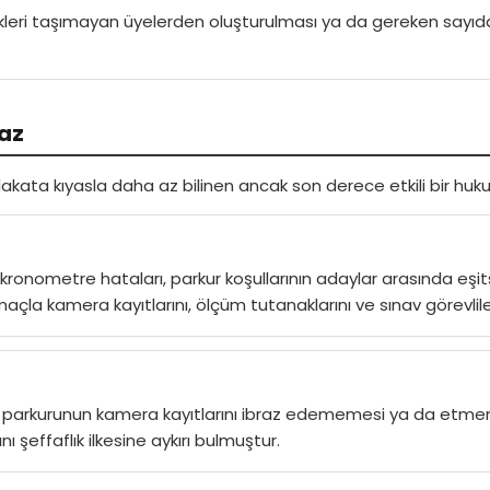
ikleri taşımayan üyelerden oluşturulması ya da gereken sayıd
raz
kata kıyasla daha az bilinen ancak son derece etkili bir hukuk
 kronometre hataları, parkur koşullarının adaylar arasında eş
açla kamera kayıtlarını, ölçüm tutanaklarını ve sınav görevlileri
 parkurunun kamera kayıtlarını ibraz edememesi ya da etmeme
 şeffaflık ilkesine aykırı bulmuştur.