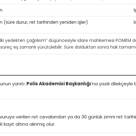
n
İ
 (süre durur, ret tarihinden yeniden işler)
İ
lki yedekten çağrılırım” düşüncesiyle idare mahkemesi POMEM d
ki süreç eş zamanlı yürütülebilir. Süre dolduktan sonra hak tamam
unun yanıtı:
Polis Akademisi Başkanlığı
‘na yazılı dilekçeyle
şvuruya verilen ret cevabından ya da 30 günlük zımni ret tari
 kayıt altına alınmış olur.