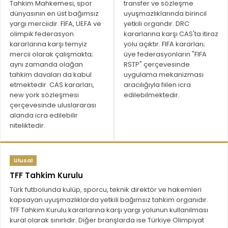
Tahkim Mahkemesi, spor
transfer ve sözleşme
dünyasının en üst bağımsız
uyuşmazlıklarında birincil
yargı merciidir. FIFA, UEFA ve
yetkili organdır. DRC
olimpik federasyon
kararlarına karşı CAS'ta itiraz
kararlarına karşı temyiz
yolu açıktır. FIFA kararları;
mercii olarak çalışmakta;
üye federasyonların "FIFA
aynı zamanda olağan
RSTP" çerçevesinde
tahkim davaları da kabul
uygulama mekanizması
etmektedir. CAS kararları,
aracılığıyla fiilen icra
new york sözleşmesi
edilebilmektedir.
çerçevesinde uluslararası
alanda icra edilebilir
niteliktedir.
Ulusal
TFF Tahkim Kurulu
Türk futbolunda kulüp, sporcu, teknik direktör ve hakemleri
kapsayan uyuşmazlıklarda yetkili bağımsız tahkim organıdır.
TFF Tahkim Kurulu kararlarına karşı yargı yolunun kullanılması
kural olarak sınırlıdır. Diğer branşlarda ise Türkiye Olimpiyat