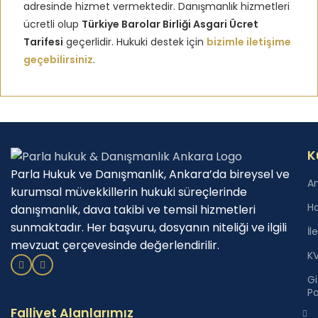
adresinde hizmet vermektedir. Danışmanlık hizmetleri
ücretli olup
Türkiye Barolar Birliği Asgari Ücret
Tarifesi
geçerlidir. Hukuki destek için
bizimle iletişime
geçebilirsiniz
.
K
Parla Hukuk ve Danışmanlık, Ankara’da bireysel ve
A
kurumsal müvekkillerin hukuki süreçlerinde
H
danışmanlık, dava takibi ve temsil hizmetleri
sunmaktadır. Her başvuru, dosyanın niteliği ve ilgili
İl
mevzuat çerçevesinde değerlendirilir.
K
Giz
Po
Falliyet Alanlarımız