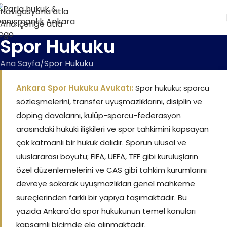
Navigasyona atla
Ana içeriğe atla
Spor Hukuku
Ana Sayfa
Spor Hukuku
Ankara Spor Hukuku Avukatı:
Spor hukuku; sporcu
sözleşmelerini, transfer uyuşmazlıklarını, disiplin ve
doping davalarını, kulüp-sporcu-federasyon
arasındaki hukuki ilişkileri ve spor tahkimini kapsayan
çok katmanlı bir hukuk dalıdır. Sporun ulusal ve
uluslararası boyutu; FIFA, UEFA, TFF gibi kuruluşların
özel düzenlemelerini ve CAS gibi tahkim kurumlarını
devreye sokarak uyuşmazlıkları genel mahkeme
süreçlerinden farklı bir yapıya taşımaktadır. Bu
yazıda Ankara'da spor hukukunun temel konuları
kapsamlı biçimde ele alınmaktadır.