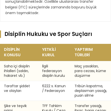
sonuçlanabilmektedir. Özellikle uluslararası transfer
belgesi (ITC) süreçlerinde zamanında başvuru büyük
önem taşımaktadır.
Disiplin Hukuku ve Spor Suçları
DISIPLIN
YETKILI
YAPTIRIM
KONUSU
KURUL
TÜRLERI
Saha içi disiplin
İlgili
Maç yasakları,
ihlalleri (saldırı,
federasyon
para cezası, küme
hakaret vb.)
disiplin kurulu
düşürme
Taraftar şiddet
6222 s. Kanun
Tribün kapatma,
ve olayları
/ Federasyon
deplasman yasağı,
puan silme
Şike ve teşvik
TFF Tahkim
Transfer yasağı,
primi
Kurulu / Ceza
ihraç, hapis cezası