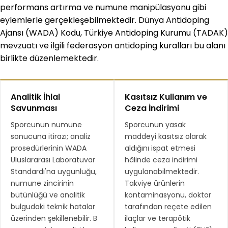
performans artırma ve numune manipülasyonu gibi
eylemlerle gerçekleşebilmektedir. Dünya Antidoping
Ajansı (WADA) Kodu, Türkiye Antidoping Kurumu (TADAK)
mevzuatı ve ilgili federasyon antidoping kuralları bu alanı
birlikte düzenlemektedir.
Analitik İhlal
Kasıtsız Kullanım ve
Savunması
Ceza İndirimi
Sporcunun numune
Sporcunun yasak
sonucuna itirazı; analiz
maddeyi kasıtsız olarak
prosedürlerinin WADA
aldığını ispat etmesi
Uluslararası Laboratuvar
hâlinde ceza indirimi
Standardı'na uygunluğu,
uygulanabilmektedir.
numune zincirinin
Takviye ürünlerin
bütünlüğü ve analitik
kontaminasyonu, doktor
bulgudaki teknik hatalar
tarafından reçete edilen
üzerinden şekillenebilir. B
ilaçlar ve terapötik