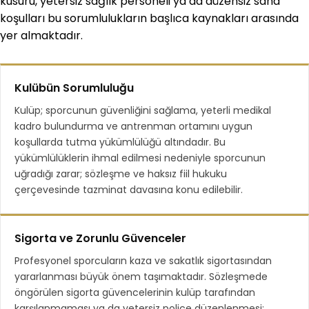
kusuru, yetersiz sağlık personeli ya da düzensiz saha
koşulları bu sorumlulukların başlıca kaynakları arasında
yer almaktadır.
Kulübün Sorumluluğu
Kulüp; sporcunun güvenliğini sağlama, yeterli medikal
kadro bulundurma ve antrenman ortamını uygun
koşullarda tutma yükümlülüğü altındadır. Bu
yükümlülüklerin ihmal edilmesi nedeniyle sporcunun
uğradığı zarar; sözleşme ve haksız fiil hukuku
çerçevesinde tazminat davasına konu edilebilir.
Sigorta ve Zorunlu Güvenceler
Profesyonel sporcuların kaza ve sakatlık sigortasından
yararlanması büyük önem taşımaktadır. Sözleşmede
öngörülen sigorta güvencelerinin kulüp tarafından
karşılanmaması ya da yetersiz poliçe düzenlenmesi;