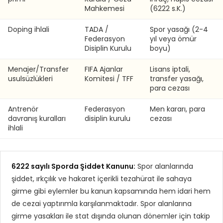
Mahkemesi
(6222 s.K.)
Doping ihlali
TADA /
Spor yasağı (2-4
Federasyon
yıl veya ömür
Disiplin Kurulu
boyu)
Menajer/Transfer
FIFA Ajanlar
Lisans iptali,
usulsüzlükleri
Komitesi / TFF
transfer yasağı,
para cezası
Antrenör
Federasyon
Men kararı, para
davranış kuralları
disiplin kurulu
cezası
ihlali
6222 sayılı Sporda Şiddet Kanunu:
Spor alanlarında
şiddet, ırkçılık ve hakaret içerikli tezahürat ile sahaya
girme gibi eylemler bu kanun kapsamında hem idari hem
de cezai yaptırımla karşılanmaktadır. Spor alanlarına
girme yasakları ile stat dışında olunan dönemler için takip