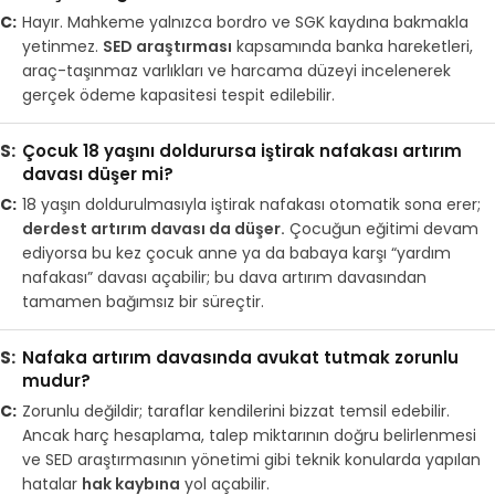
Hayır. Mahkeme yalnızca bordro ve SGK kaydına bakmakla
yetinmez.
SED araştırması
kapsamında banka hareketleri,
araç-taşınmaz varlıkları ve harcama düzeyi incelenerek
gerçek ödeme kapasitesi tespit edilebilir.
Çocuk 18 yaşını doldurursa iştirak nafakası artırım
davası düşer mi?
18 yaşın doldurulmasıyla iştirak nafakası otomatik sona erer;
derdest artırım davası da düşer.
Çocuğun eğitimi devam
ediyorsa bu kez çocuk anne ya da babaya karşı “yardım
nafakası” davası açabilir; bu dava artırım davasından
tamamen bağımsız bir süreçtir.
Nafaka artırım davasında avukat tutmak zorunlu
mudur?
Zorunlu değildir; taraflar kendilerini bizzat temsil edebilir.
Ancak harç hesaplama, talep miktarının doğru belirlenmesi
ve SED araştırmasının yönetimi gibi teknik konularda yapılan
hatalar
hak kaybına
yol açabilir.