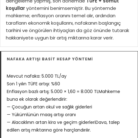
dengeleme yapmış, son dönemde
TÜFE + somut
koşullar
yöntemini benimsemiştir. Bu yöntemde
mahkeme; enflasyon oranını temel alır, ardından
tarafların ekonomik koşullarını, nafakanın başlangıç
tarihini ve öngörülen ihtiyaçları da göz önünde tutarak
hakkaniyete uygun bir artış miktarına karar verir.
NAFAKA ARTIŞI BASİT HESAP YÖNTEMİ
Mevcut nafaka: 5.000 TL/ay
Son 1 yılın TÜFE artışı: %60
Enflasyon bazlı artış: 5.000 × 1,60 = 8.000 TLMahkeme
buna ek olarak değerlendirir:
— Çocuğun artan okul ve sağlık giderleri
— Yükümlünün maaş artışı oranı
— Alacaklının artan kira ve geçim giderleriDava, talep
edilen artış miktarına göre harçlandırılır.