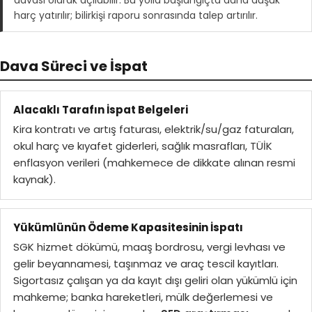
davası olarak açılabilir. Bu yolla başlangıçta daha düşük
harç yatırılır; bilirkişi raporu sonrasında talep artırılır.
Dava Süreci ve İspat
Alacaklı Tarafın İspat Belgeleri
Kira kontratı ve artış faturası, elektrik/su/gaz faturaları,
okul harç ve kıyafet giderleri, sağlık masrafları, TÜİK
enflasyon verileri (mahkemece de dikkate alınan resmi
kaynak).
Yükümlünün Ödeme Kapasitesinin İspatı
SGK hizmet dökümü, maaş bordrosu, vergi levhası ve
gelir beyannamesi, taşınmaz ve araç tescil kayıtları.
Sigortasız çalışan ya da kayıt dışı geliri olan yükümlü için
mahkeme; banka hareketleri, mülk değerlemesi ve