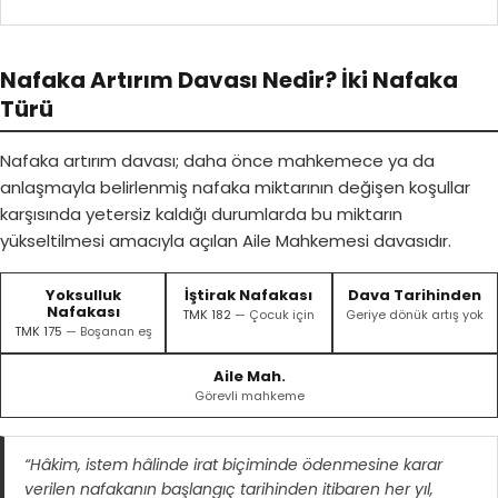
Nafaka Artırım Davası Nedir? İki Nafaka
Türü
Nafaka artırım davası; daha önce mahkemece ya da
anlaşmayla belirlenmiş nafaka miktarının değişen koşullar
karşısında yetersiz kaldığı durumlarda bu miktarın
yükseltilmesi amacıyla açılan Aile Mahkemesi davasıdır.
Yoksulluk
İştirak Nafakası
Dava Tarihinden
Nafakası
TMK 182
— Çocuk için
Geriye dönük artış yok
TMK 175
— Boşanan eş
Aile Mah.
Görevli mahkeme
“Hâkim, istem hâlinde irat biçiminde ödenmesine karar
verilen nafakanın başlangıç tarihinden itibaren her yıl,