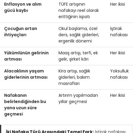
Enflasyon ve alım
TÜFE artışının
Her ikisi
gücü kaybı
nafakayı reel olarak
erittiğinin ispatı
Çocuğun artan
Okul başlama, özel
İştirak
ihtiyaçları
ders, sağlık giderleri,
nafakası
ergenlik dönemi
Yükümlünün gelirinin
Maaş artışı, terfi, ek
Her ikisi
artması
gelir, şirket kârı
Alacaklının yaşam
Kira artışı, sağlık
Yoksulluk
giderlerinin artması
giderleri, bakım
nafakası
masrafları
Nafakanın
Artırım yapılmadan
Her ikisi
belirlendiğinden bu
yıllar geçmesi
yana uzun süre
geçmesi
İki Nafaka Türü Arasındaki Temel Fark:
İştirak nafakası