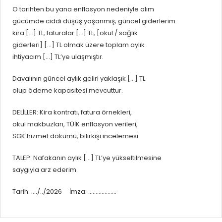
O tarihten bu yana enflasyon nedeniyle alım
gücümde ciddi düşüş yaşanmış; güncel giderlerim
kira […] TL, faturalar […] TL, [okul / sağlık
giderleri] […] TL olmak üzere toplam aylık
ihtiyacım […] TL’ye ulaşmıştır.
Davalının güncel aylık geliri yaklaşık […] TL
olup ödeme kapasitesi mevcuttur.
DELİLLER: Kira kontratı, fatura örnekleri,
okul makbuzları, TÜİK enflasyon verileri,
SGK hizmet dökümü, bilirkişi incelemesi
TALEP: Nafakanın aylık […] TL’ye yükseltilmesine
saygıyla arz ederim.
Tarih: …./../2026 İmza: ……………….