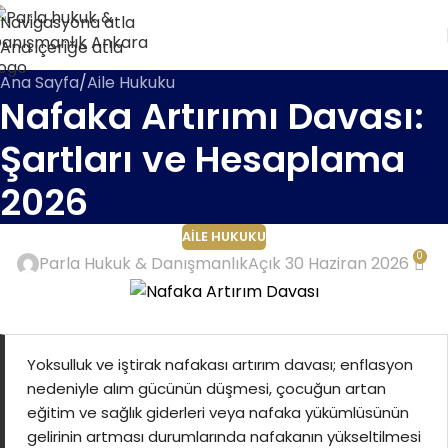
Navigasyona atla
Ana içeriğe atla
Ana Sayfa
Aile Hukuku
Nafaka Artırımı Davası:
Şartları ve Hesaplama
2026
AILE HUKUKU
0
Parla Hukuk & Danışmanlık
Açık 30 Haziran 2026
Yoksulluk ve iştirak nafakası artırım davası; enflasyon
nedeniyle alım gücünün düşmesi, çocuğun artan
eğitim ve sağlık giderleri veya nafaka yükümlüsünün
gelirinin artması durumlarında nafakanın yükseltilmesi