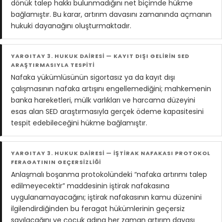
dönük talep hakkı bulunmadığını net biçimde hükme
bağlamıştır. Bu karar, artırım davasını zamanında açmanın
hukuki dayanağını oluşturmaktadır.
YARGITAY 3. HUKUK DAİRESİ — KAYIT DIŞI GELİRİN SED
ARAŞTIRMASIYLA TESPİTİ
Nafaka yükümlüsünün sigortasız ya da kayıt dışı
çalışmasının nafaka artışını engellemediğini; mahkemenin
banka hareketleri, mülk varlıkları ve harcama düzeyini
esas alan SED araştırmasıyla gerçek ödeme kapasitesini
tespit edebileceğini hükme bağlamıştır.
YARGITAY 3. HUKUK DAİRESİ — İŞTİRAK NAFAKASI PROTOKOL
FERAGATININ GEÇERSİZLİĞİ
Anlaşmalı boşanma protokolündeki “nafaka artırımı talep
edilmeyecektir” maddesinin iştirak nafakasına
uygulanamayacağını; iştirak nafakasının kamu düzenini
ilgilendirdiğinden bu feragat hükümlerinin geçersiz
sayılacağını ve çocuk adına her zaman artırım davası