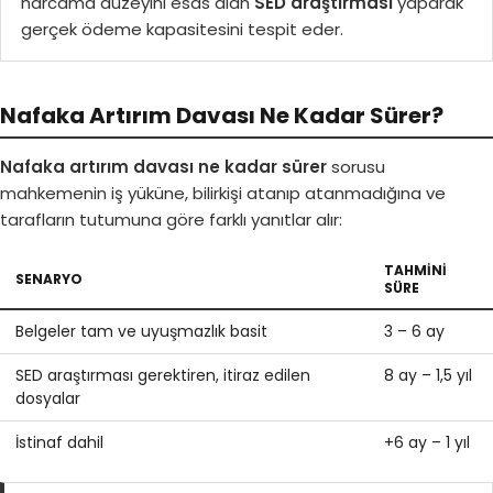
harcama düzeyini esas alan
SED araştırması
yaparak
gerçek ödeme kapasitesini tespit eder.
Nafaka Artırım Davası Ne Kadar Sürer?
Nafaka artırım davası ne kadar sürer
sorusu
mahkemenin iş yüküne, bilirkişi atanıp atanmadığına ve
tarafların tutumuna göre farklı yanıtlar alır:
TAHMINI
SENARYO
SÜRE
Belgeler tam ve uyuşmazlık basit
3 – 6 ay
SED araştırması gerektiren, itiraz edilen
8 ay – 1,5 yıl
dosyalar
İstinaf dahil
+6 ay – 1 yıl