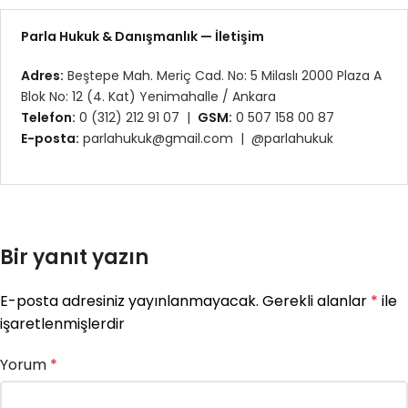
Parla Hukuk & Danışmanlık — İletişim
Adres:
Beştepe Mah. Meriç Cad. No: 5 Milaslı 2000 Plaza A
Blok No: 12 (4. Kat) Yenimahalle / Ankara
Telefon:
0 (312) 212 91 07 |
GSM:
0 507 158 00 87
E-posta:
parlahukuk@gmail.com |
@parlahukuk
Bir yanıt yazın
E-posta adresiniz yayınlanmayacak.
Gerekli alanlar
*
ile
işaretlenmişlerdir
Yorum
*