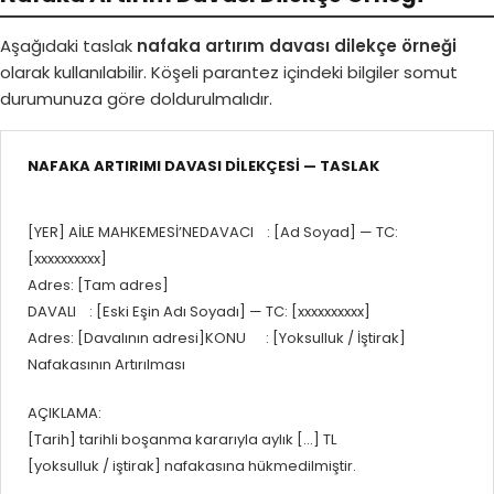
Aşağıdaki taslak
nafaka artırım davası dilekçe örneği
olarak kullanılabilir. Köşeli parantez içindeki bilgiler somut
durumunuza göre doldurulmalıdır.
NAFAKA ARTIRIMI DAVASI DİLEKÇESİ — TASLAK
[YER] AİLE MAHKEMESİ’NEDAVACI : [Ad Soyad] — TC:
[xxxxxxxxxx]
Adres: [Tam adres]
DAVALI : [Eski Eşin Adı Soyadı] — TC: [xxxxxxxxxx]
Adres: [Davalının adresi]KONU : [Yoksulluk / İştirak]
Nafakasının Artırılması
AÇIKLAMA:
[Tarih] tarihli boşanma kararıyla aylık […] TL
[yoksulluk / iştirak] nafakasına hükmedilmiştir.