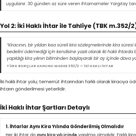
uygulanır. 30 günden az süre veren ihtarnameler Yargıtay tar
Yol 2: İki Haklı İhtar ile Tahliye (TBK m.352/2
“Kiracının, bir yıldan kısa süreli kira sözleşmelerinde kira süresi 
bedelini ödemediği için kendisine yazılı olarak iki haklı ihtard
yapıldığı kira yılının bitiminden başlayarak bir ay içinde dava yo
TÜRK BORÇLAR KANUNU MADDE 352/2 — İKİ HAKLI İHTAR
İki haklı ihtar yolu; temerrüt ihtarından farklı olarak kiracıya 
ihtarın gönderilmesi yeterlidir.
İki Haklı İhtar Şartları Detaylı
1. İhtarlar Aynı Kira Yılında Gönderilmiş Olmalıdır
Her iki ihtar da
aynı kira yılı içinde
yapılmış olmalıdır. Farklı kira