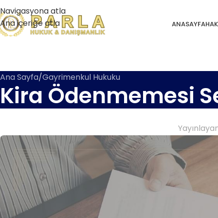
Navigasyona atla
Ana içeriğe atla
ANASAYFA
HAK
Ana Sayfa
Gayrimenkul Hukuku
Kira Ödenmemesi Se
Yayınlaya