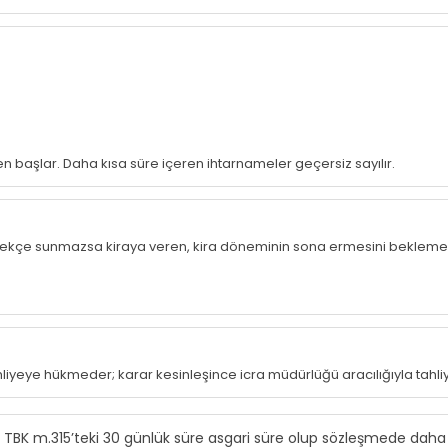
den başlar. Daha kısa süre içeren ihtarnameler geçersiz sayılır.
rekçe sunmazsa kiraya veren, kira döneminin sona ermesini bekleme
yeye hükmeder; karar kesinleşince icra müdürlüğü aracılığıyla tahliye 
nda TBK m.315’teki 30 günlük süre asgari süre olup sözleşmede daha