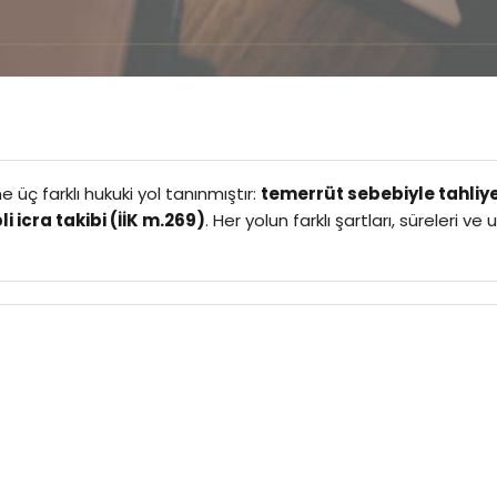
e üç farklı hukuki yol tanınmıştır:
temerrüt sebebiyle tahliy
li icra takibi (İİK m.269)
. Her yolun farklı şartları, süreleri v