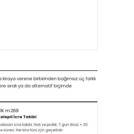
 kiraya verene birbirinden bağımsız üç farklı
re sıralı ya da alternatif biçimde
İİK m.269
alepli İcra Takibi
ızın icra takibi. Hızlı ve pratik. 7 gün itiraz + 30
üresi. Her kira türü için geçerlidir.