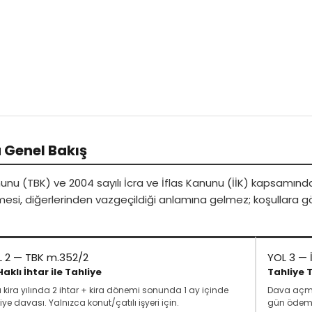
 Genel Bakış
nunu (TBK) ve 2004 sayılı İcra ve İflas Kanunu (İİK) kapsamında
mesi, diğerlerinden vazgeçildiği anlamına gelmez; koşullara gö
L 2 — TBK m.352/2
YOL 3 — 
 Haklı İhtar ile Tahliye
Tahliye T
ı kira yılında 2 ihtar + kira dönemi sonunda 1 ay içinde
Dava açmaks
iye davası. Yalnızca konut/çatılı işyeri için.
gün ödeme s