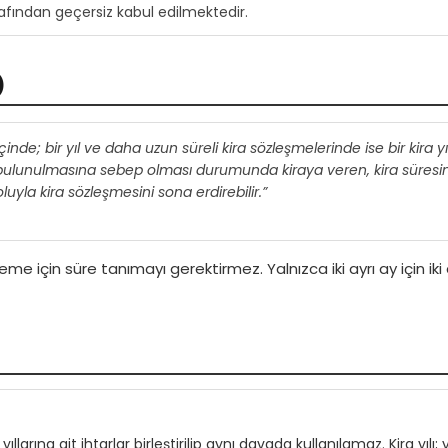
afından geçersiz kabul edilmektedir.
)
içinde; bir yıl ve daha uzun süreli kira sözleşmelerinde ise bir kira yıl
a bulunulmasına sebep olması durumunda kiraya veren, kira süresinin
luyla kira sözleşmesini sona erdirebilir.”
ödeme için süre tanımayı gerektirmez. Yalnızca iki ayrı ay için i
 yıllarına ait ihtarlar birleştirilip aynı davada kullanılamaz. Kira yı