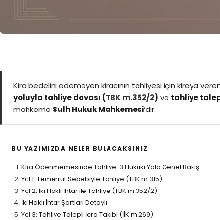
Kira bedelini ödemeyen kiracının tahliyesi için kiraya veren
yoluyla tahliye davası (
TBK m.352/2
)
ve
tahliye talep
mahkeme
Sulh Hukuk Mahkemesi
‘dir.
BU YAZIMIZDA NELER BULACAKSINIZ
Kira Ödenmemesinde Tahliye: 3 Hukuki Yola Genel Bakış
Yol 1: Temerrüt Sebebiyle Tahliye (TBK m.315)
Yol 2: İki Haklı İhtar ile Tahliye (TBK m.352/2)
İki Haklı İhtar Şartları Detaylı
Yol 3: Tahliye Talepli İcra Takibi (İİK m.269)