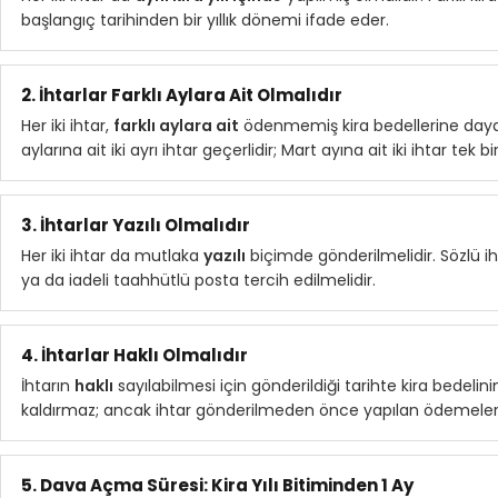
başlangıç tarihinden bir yıllık dönemi ifade eder.
2. İhtarlar Farklı Aylara Ait Olmalıdır
Her iki ihtar,
farklı aylara ait
ödenmemiş kira bedellerine dayanm
aylarına ait iki ayrı ihtar geçerlidir; Mart ayına ait iki ihtar tek bir 
3. İhtarlar Yazılı Olmalıdır
Her iki ihtar da mutlaka
yazılı
biçimde gönderilmelidir. Sözlü ih
ya da iadeli taahhütlü posta tercih edilmelidir.
4. İhtarlar Haklı Olmalıdır
İhtarın
haklı
sayılabilmesi için gönderildiği tarihte kira bedel
kaldırmaz; ancak ihtar gönderilmeden önce yapılan ödemeler ih
5. Dava Açma Süresi: Kira Yılı Bitiminden 1 Ay