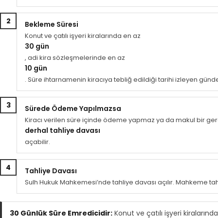
2
Bekleme Süresi
Konut ve çatılı işyeri kiralarında en az
30 gün
, adi kira sözleşmelerinde en az
10 gün
. Süre ihtarnamenin kiracıya tebliğ edildiği tarihi izleyen gün
3
Sürede Ödeme Yapılmazsa
Kiracı verilen süre içinde ödeme yapmaz ya da makul bir ge
derhal tahliye davası
açabilir.
4
Tahliye Davası
Sulh Hukuk Mahkemesi’nde tahliye davası açılır. Mahkeme tahli
30 Günlük Süre Emredicidir:
Konut ve çatılı işyeri kiraları