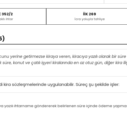
 352/2
İİK 269
aklı ihtar
İcra yoluyla tahliye
5)
unu yerine getirmezse kiraya veren, kiracıya yazılı olarak bir sür
 süre, konut ve çatılı işyeri kiralarında en az otuz gün, diğer kira il
 kira sözleşmelerinde uygulanabilir. Süreç şu şekilde işler:
cıya yazılı ihtarname göndererek belirlenen süre içinde ödeme yapmas