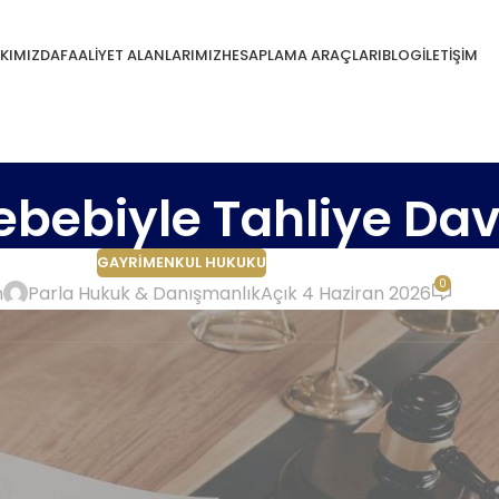
KIMIZDA
FAALIYET ALANLARIMIZ
HESAPLAMA ARAÇLARI
BLOG
İLETIŞIM
bebiyle Tahliye Dav
GAYRIMENKUL HUKUKU
0
n
Parla Hukuk & Danışmanlık
Açık 4 Haziran 2026