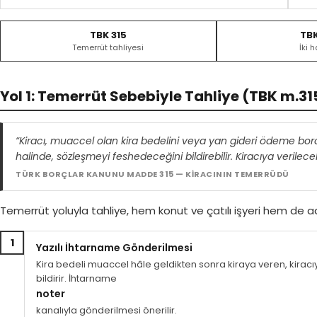
TBK 315
TBK
Temerrüt tahliyesi
İki h
Yol 1: Temerrüt Sebebiyle Tahliye (TBK m.31
“Kiracı, muaccel olan kira bedelini veya yan gideri ödeme borc
halinde, sözleşmeyi feshedeceğini bildirebilir. Kiracıya verilecek
TÜRK BORÇLAR KANUNU MADDE 315 — KİRACININ TEMERRÜDÜ
Temerrüt yoluyla tahliye, hem konut ve çatılı işyeri hem de adi
1
Yazılı İhtarname Gönderilmesi
Kira bedeli muaccel hâle geldikten sonra kiraya veren, kira
bildirir. İhtarname
noter
kanalıyla gönderilmesi önerilir.