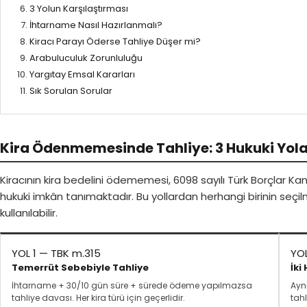
3 Yolun Karşılaştırması
İhtarname Nasıl Hazırlanmalı?
Kiracı Parayı Öderse Tahliye Düşer mi?
Arabuluculuk Zorunluluğu
Yargıtay Emsal Kararları
Sık Sorulan Sorular
Kira Ödenmemesinde Tahliye: 3 Hukuki Yola
Kiracının kira bedelini ödememesi, 6098 sayılı Türk Borçlar Ka
hukuki imkân tanımaktadır. Bu yollardan herhangi birinin seçil
kullanılabilir.
YOL 1 — TBK m.315
YO
Temerrüt Sebebiyle Tahliye
İki
İhtarname + 30/10 gün süre + sürede ödeme yapılmazsa
Ayn
tahliye davası. Her kira türü için geçerlidir.
tahl