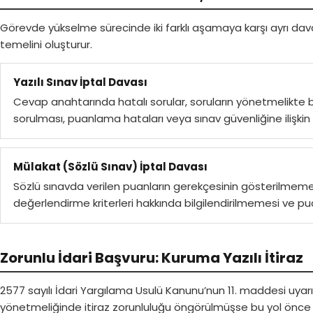
Görevde yükselme sürecinde iki farklı aşamaya karşı ayrı dava
temelini oluşturur.
Yazılı Sınav İptal Davası
Cevap anahtarında hatalı sorular, soruların yönetmelikte b
sorulması, puanlama hataları veya sınav güvenliğine ilişkin 
Mülakat (Sözlü Sınav) İptal Davası
Sözlü sınavda verilen puanların gerekçesinin gösterilmemesi,
değerlendirme kriterleri hakkında bilgilendirilmemesi ve puanl
Zorunlu İdari Başvuru: Kuruma Yazılı İtiraz
2577 sayılı İdari Yargılama Usulü Kanunu’nun 11. maddesi uya
yönetmeliğinde itiraz zorunluluğu öngörülmüşse bu yol önce t