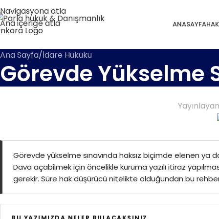
Navigasyona atla
Ana içeriğe atla
ANASAYFA
HAK
Ana Sayfa
İdare Hukuku
Görevde Yükselme Sı
Yayınlaya
Görevde yükselme sınavında haksız biçimde elenen ya da
Dava açabilmek için öncelikle kuruma yazılı itiraz yapılm
gerekir. Süre hak düşürücü nitelikte olduğundan bu rehber
BU YAZIMIZDA NELER BULACAKSINIZ