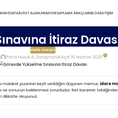
KIMIZDA
FAALIYET ALANLARIMIZ
HESAPLAMA ARAÇLARI
BLOG
İLETIŞIM
navına İtiraz Davas
İDARE HUKUKU
0
n
Parla Hukuk & Danışmanlık
Açık 16 Haziran 2026
 mülakat puanının keyfi verildiğini düşünen memur,
idare m
ası ve sonucun beklenmesi zorunludur. Ret kararının tebliğinde
i dikkatle okuyunuz.