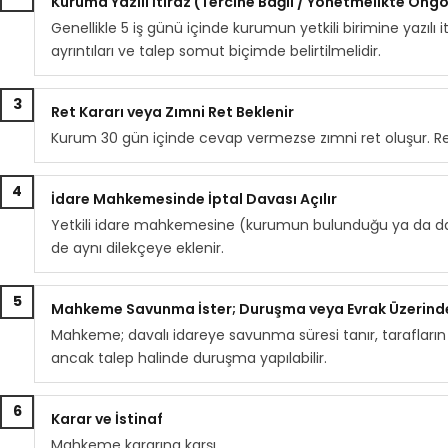
Kuruma Yazılı İtiraz (Tercihe Bağlı / Yönetmelikte Ön
Genellikle 5 iş günü içinde kurumun yetkili birimine yazılı 
ayrıntıları ve talep somut biçimde belirtilmelidir.
3
Ret Kararı veya Zımni Ret Beklenir
Kurum 30 gün içinde cevap vermezse zımni ret oluşur. Ret
4
İdare Mahkemesinde İptal Davası Açılır
Yetkili idare mahkemesine (kurumun bulunduğu ya da dava
de aynı dilekçeye eklenir.
5
Mahkeme Savunma İster; Duruşma veya Evrak Üzerind
Mahkeme; davalı idareye savunma süresi tanır, tarafların 
ancak talep halinde duruşma yapılabilir.
6
Karar ve İstinaf
Mahkeme kararına karşı