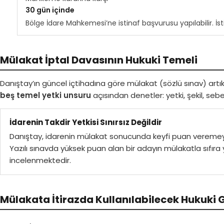
30 gün içinde
Bölge İdare Mahkemesi’ne istinaf başvurusu yapılabilir. İsti
Mülakat İptal Davasının Hukuki Temeli
Danıştay’ın güncel içtihadına göre mülakat (sözlü sınav) artık
beş temel yetki unsuru
açısından denetler: yetki, şekil, se
İdarenin Takdir Yetkisi Sınırsız Değildir
Danıştay, idarenin mülakat sonucunda keyfi puan veremeyec
Yazılı sınavda yüksek puan alan bir adayın mülakatla sıfı
incelenmektedir.
Mülakata İtirazda Kullanılabilecek Hukuki 