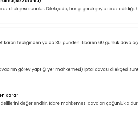
görülmüşse Zorunlu)
itiraz dilekçesi sunulur. Dilekçede; hangi gerekçeyle itiraz edildiğ
 kararı tebliğinden ya da 30. günden itibaren 60 günlük dava aç
cının görev yaptığı yer mahkemesi) iptal davası dilekçesi sunu
en Karar
delillerini değerlendirir. İdare mahkemesi davaları çoğunlukla du