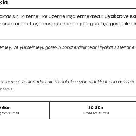
kkı
rasisini iki temel ilke üzerine inşa etmektedir:
Liyakat
ve
Ka
murun mülakat aşamasında herhangi bir gerekçe gösterilmeksi
erlemeyi ve yükselmeyi, görevin sona erdirilmesini liyakat sistemi
İ
 ve maksat yönlerinden biri ile hukuka aykırı olduklarından dolayı ipta
 DAVASI
0 Gün
30 Gün
çma süresi
Zımni ret süresi