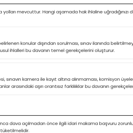
 yolları mevcuttur. Hangi aşamada hak ihlaline uğradığınızı do
elirlenen konular dışından sorulması, sınav ilanında belirtil
usul ihlalleri bu davanın temel gerekçelerini oluşturur.
 sınavın kamera ile kayıt altına alınmaması, komisyon üyelerini
ar arasındaki aşırı orantısız farklılıklar bu davanın gerekçeler
rınca dava açılmadan önce ilgili idari makama başvuru zorunlu
üketilmelidir.