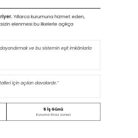
riyer.
Yıllarca kurumuna hizmet eden,
zin elenmesi bu ilkelerle açıkça
ne dayandırmak ve bu sistemin eşit imkânlarla
lleri için açılan davalardır.”
5 İş Günü
Kuruma itiraz süresi