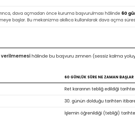
uyarınca, dava açmadan önce kuruma başvurulması hâlinde
60 gü
meye başlar. Bu mekanizma akıllıca kullanılarak dava açma süresi g
t verilmemesi
hâlinde bu başvuru zımnen (sessiz kalma yoluyl
60 GÜNLÜK SÜRE NE ZAMAN BAŞLAR
Ret kararının tebliğ edildiği tariht
30. günün dolduğu tarihten itibar
İşlemin öğrenildiği (tebliği) tariht