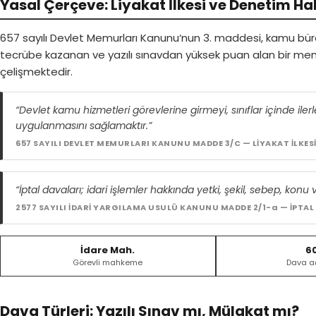
Yasal Çerçeve: Liyakat İlkesi ve Denetim Ha
657 sayılı Devlet Memurları Kanunu
‘nun 3. maddesi, kamu bürok
tecrübe kazanan ve yazılı sınavdan yüksek puan alan bir me
çelişmektedir.
“Devlet kamu hizmetleri görevlerine girmeyi, sınıflar içinde il
uygulanmasını sağlamaktır.”
657 SAYILI DEVLET MEMURLARI KANUNU MADDE 3/C — LİYAKAT İLKES
“İptal davaları; idari işlemler hakkında yetki, şekil, sebep, konu
2577 SAYILI İDARİ YARGILAMA USULÜ KANUNU MADDE 2/1-a — İPTAL
İdare Mah.
6
Görevli mahkeme
Dava a
Dava Türleri: Yazılı Sınav mı, Mülakat mı?