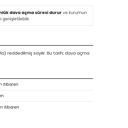
nlük dava açma süresi durur
ve kurumun
enişletilebilir.
a) reddedilmiş sayılır. Bu tarih; dava açma
en itibaren
en
en itibaren