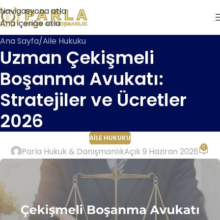
Navigasyona atla
Ana içeriğe atla
Ana Sayfa
Aile Hukuku
Uzman Çekişmeli
Boşanma Avukatı:
Stratejiler ve Ücretler
2026
AILE HUKUKU
0
Parla Hukuk & Danışmanlık
Açık 9 Haziran 2026