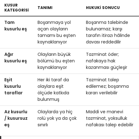
KUSUR
TANIMI
HUKUKI SONUCU
KATEGORISI
Tam
Boşanmaya yol
Boşanma talebinde
kusurlu eş
açan olayların
bulunamaz; karşı
tamamı bu eşten
tarafın itirazı hâlinde
kaynaklanıyor
davası reddedilir
Ağır
Olayların büyük
Tazminat öder;
kusurlu eş
bölümü bu eşten
nafakaya hak
kaynaklanıyor
kazanması güçleşir
Eşit
Her iki taraf da
Tazminat talep
kusurlu
olaylara eşit
edilemez; boşanma
taraflar
ölçüde katkıda
kararı verilebilir
bulunmuş
Az kusurlu
Olaylarda ya hiç
Maddi ve manevi
/ kusursuz
rolü yok ya da çok
tazminat, yoksulluk
eş
sınırlı
nafakası talep edebilir