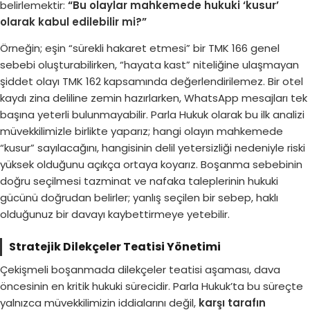
belirlemektir:
“Bu olaylar mahkemede hukuki ‘kusur’
olarak kabul edilebilir mi?”
Örneğin; eşin “sürekli hakaret etmesi” bir TMK 166 genel
sebebi oluşturabilirken, “hayata kast” niteliğine ulaşmayan
şiddet olayı TMK 162 kapsamında değerlendirilemez. Bir otel
kaydı zina deliline zemin hazırlarken, WhatsApp mesajları tek
başına yeterli bulunmayabilir. Parla Hukuk olarak bu ilk analizi
müvekkilimizle birlikte yaparız; hangi olayın mahkemede
“kusur” sayılacağını, hangisinin delil yetersizliği nedeniyle riski
yüksek olduğunu açıkça ortaya koyarız. Boşanma sebebinin
doğru seçilmesi tazminat ve nafaka taleplerinin hukuki
gücünü doğrudan belirler; yanlış seçilen bir sebep, haklı
olduğunuz bir davayı kaybettirmeye yetebilir.
Stratejik Dilekçeler Teatisi Yönetimi
Çekişmeli boşanmada dilekçeler teatisi aşaması, dava
öncesinin en kritik hukuki sürecidir. Parla Hukuk’ta bu süreçte
yalnızca müvekkilimizin iddialarını değil,
karşı tarafın