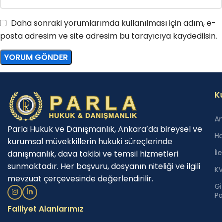
Daha sonraki yorumlarımda kullanılması için adım, e-
posta adresim ve site adresim bu tarayıcıya kaydedilsin.
K
A
Parla Hukuk ve Danışmanlık, Ankara’da bireysel ve
H
kurumsal müvekkillerin hukuki süreçlerinde
İl
danışmanlık, dava takibi ve temsil hizmetleri
sunmaktadır. Her başvuru, dosyanın niteliği ve ilgili
K
mevzuat çerçevesinde değerlendirilir.
Giz
Po
Falliyet Alanlarımız