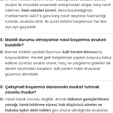
avukat ile müvekkil arasındaki anlaşmadan doğar, karşı taraf
ödemez.
İlam vekalet ücreti
; dava kazanıldığında
mahkemenin AAÜT’e göre karşı taraf aleyhine hükmettiği
tutardır, avukata aittir. İki ücret birbirini karşılamaz; her ikisi
ayrı ayrı geçerlidir.
Maddi durumu olmayanlar nasıl boşanma avukatı
bulabilir?
İkamet ettikleri yerdeki Baro’nun
Adli Yardım Bürosu
‘na
başvurabilirler. Gerekli gelir belgeleriyle yapılan başvuru kabul
edilirse ücretsiz avukat atanır, harç ve yargılama giderleri de
devlet tarafından karşılanır. Adli yardım hakkı Anayasal
güvence altındadır.
Çekişmeli boşanma davasında avukat tutmak
zorunlu mudur?
Yasal olarak zorunlu değildir. Ancak
iddianın genişletilmesi
yasağı, tanık bildirme süresi, hak düşürücü süreler ve
hukuka aykırı delil riskleri
göz önüne alındığında avukatsız