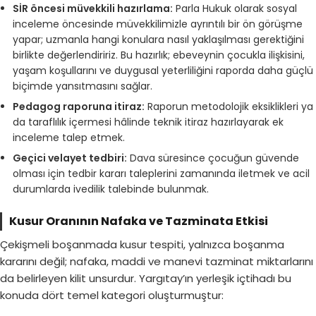
SİR öncesi müvekkili hazırlama:
Parla Hukuk olarak sosyal
inceleme öncesinde müvekkilimizle ayrıntılı bir ön görüşme
yapar; uzmanla hangi konulara nasıl yaklaşılması gerektiğini
birlikte değerlendiririz. Bu hazırlık; ebeveynin çocukla ilişkisini,
yaşam koşullarını ve duygusal yeterliliğini raporda daha güçlü
biçimde yansıtmasını sağlar.
Pedagog raporuna itiraz:
Raporun metodolojik eksiklikleri ya
da taraflılık içermesi hâlinde teknik itiraz hazırlayarak ek
inceleme talep etmek.
Geçici velayet tedbiri:
Dava süresince çocuğun güvende
olması için tedbir kararı taleplerini zamanında iletmek ve acil
durumlarda ivedilik talebinde bulunmak.
Kusur Oranının Nafaka ve Tazminata Etkisi
Çekişmeli boşanma
da kusur tespiti, yalnızca boşanma
kararını değil; nafaka,
maddi ve manevi tazminat
miktarlarını
da belirleyen kilit unsurdur. Yargıtay’ın yerleşik içtihadı bu
konuda dört temel kategori oluşturmuştur: