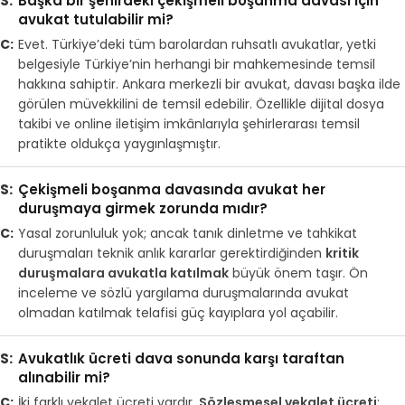
Başka bir şehirdeki çekişmeli boşanma davası için
avukat tutulabilir mi?
Evet. Türkiye’deki tüm barolardan ruhsatlı avukatlar, yetki
belgesiyle Türkiye’nin herhangi bir mahkemesinde temsil
hakkına sahiptir. Ankara merkezli bir avukat, davası başka ilde
görülen müvekkilini de temsil edebilir. Özellikle dijital dosya
takibi ve online iletişim imkânlarıyla şehirlerarası temsil
pratikte oldukça yaygınlaşmıştır.
Çekişmeli boşanma davasında avukat her
duruşmaya girmek zorunda mıdır?
Yasal zorunluluk yok; ancak tanık dinletme ve tahkikat
duruşmaları teknik anlık kararlar gerektirdiğinden
kritik
duruşmalara avukatla katılmak
büyük önem taşır. Ön
inceleme ve sözlü yargılama duruşmalarında avukat
olmadan katılmak telafisi güç kayıplara yol açabilir.
Avukatlık ücreti dava sonunda karşı taraftan
alınabilir mi?
İki farklı vekalet ücreti vardır.
Sözleşmesel vekalet ücreti
;