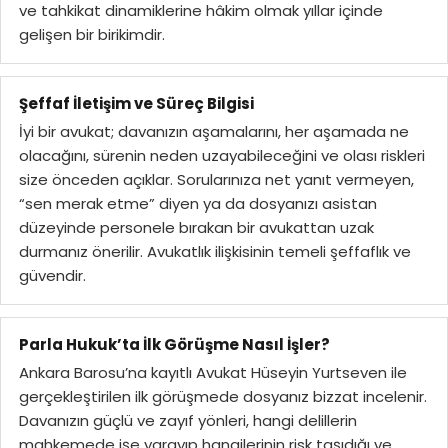
ve tahkikat dinamiklerine hâkim olmak yıllar içinde
gelişen bir birikimdir.
Şeffaf İletişim ve Süreç Bilgisi
İyi bir avukat; davanızın aşamalarını, her aşamada ne
olacağını, sürenin neden uzayabileceğini ve olası riskleri
size önceden açıklar. Sorularınıza net yanıt vermeyen,
“sen merak etme” diyen ya da dosyanızı asistan
düzeyinde personele bırakan bir avukattan uzak
durmanız önerilir. Avukatlık ilişkisinin temeli şeffaflık ve
güvendir.
Parla Hukuk’ta İlk Görüşme Nasıl İşler?
Ankara Barosu’na kayıtlı Avukat Hüseyin Yurtseven ile
gerçekleştirilen ilk görüşmede dosyanız bizzat incelenir.
Davanızın güçlü ve zayıf yönleri, hangi delillerin
mahkemede işe yarayıp hangilerinin risk taşıdığı ve