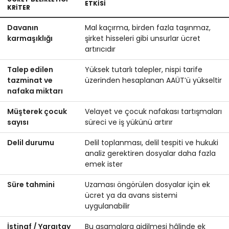
ETKISI
KRITER
Davanın
Mal kaçırma, birden fazla taşınmaz,
karmaşıklığı
şirket hisseleri gibi unsurlar ücret
artırıcıdır
Talep edilen
Yüksek tutarlı talepler, nispi tarife
tazminat ve
üzerinden hesaplanan AAÜT’ü yükseltir
nafaka miktarı
Müşterek çocuk
Velayet ve çocuk nafakası tartışmaları
sayısı
süreci ve iş yükünü artırır
Delil durumu
Delil toplanması, delil tespiti ve hukuki
analiz gerektiren dosyalar daha fazla
emek ister
Süre tahmini
Uzaması öngörülen dosyalar için ek
ücret ya da avans sistemi
uygulanabilir
İstinaf / Yargıtay
Bu aşamalara gidilmesi hâlinde ek