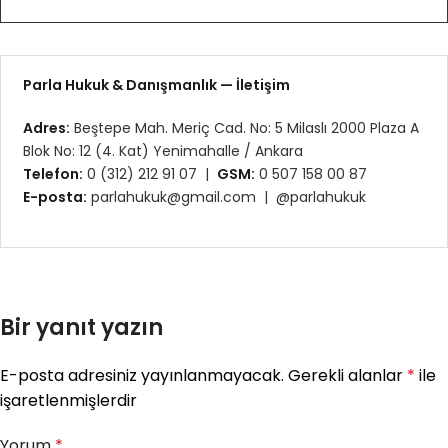
Parla Hukuk & Danışmanlık — İletişim
Adres:
Beştepe Mah. Meriç Cad. No: 5 Milaslı 2000 Plaza A
Blok No: 12 (4. Kat) Yenimahalle / Ankara
Telefon:
0 (312) 212 91 07 |
GSM:
0 507 158 00 87
E-posta:
parlahukuk@gmail.com |
@parlahukuk
Bir yanıt yazın
E-posta adresiniz yayınlanmayacak.
Gerekli alanlar
*
ile
işaretlenmişlerdir
Yorum
*