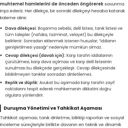
muhtemel hamlelerini de önceden öngörerek
savunma
inşa ederiz. Her dilekçe, bir sonraki dilekçeyi hesaba katarak
kaleme alınır.
Dava dilekçesi:
Boşanma sebebi, delil listesi, tanık listesi ve
tüm talepler (nafaka, tazminat, velayet) bu dilekçeyle
belirlenir. Sonradan eklenmek istenen hususlar; “iddianın
genişletilmesi yasağı” nedeniyle mümkün olmaz.
Cevap dilekçesi (davalı için):
Karşı tarafın iddialarının
çürütülmesi, karşı dava açılması ve karşı delil listesinin
sunulması bu dilekçede gerçekleşir. Cevap dilekçesinde
bildirilmeyen tanıklar sonradan dinletilemez.
Replik ve düplik:
Avukat bu aşamada karşı tarafın zayıf
noktalarını tespit ederek mahkemenin dikkatini doğru
olgulara yönlendirir.
Duruşma Yönetimi ve Tahkikat Aşaması
Tahkikat aşaması; tanık dinletme, bilirkişi raporları ve sosyal
inceleme süreçleriyle birlikte davanın en teknik ve dinamik