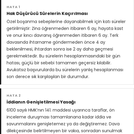
HATA 1
Hak Düşürücü Sürelerin Kaçırılması
Özel boşanma sebeplerine dayanabilmek için katı süreler
getirilmiştir: Zina öğrenmeden itibaren 6 ay, hayata kast
ve onur kırıcı davranış öğrenmeden itibaren 6 ay. Terk
davasında ihtarname göndermeden önce 4 ay
beklenilmesi, ihtardan sonra ise 2 ay daha geçmesi
gerekmektedir. Bu sürelerin hesaplanmasındaki bir gün
hatası, güçlü bir sebebi tamamen geçersiz kılabilir.
Avukatsız başvurularda bu sürelerin yanlış hesaplanması
son derece sık karşılaşılan bir durumdur.
HATA 2
İddianın Genişletilmesi Yasağı
6100 sayılı HMK’nın 141. maddesi uyarınca taraflar, ön
inceleme duruşması tamamlanana kadar iddia ve
savunmalarını genişletemez ya da değiştiremez. Dava
dilekçesinde belirtilmeyen bir vakıa, sonradan sunulmak