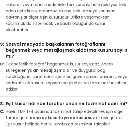
hakaret veya tehdit nedeniyle terk zorunlu hâle geldiyse terk
eden eşte kusur aranmaz; aksine terk etmeye zorlayan
davranışlar diğer eşin kusurudur. Birlikte yaşamaktan
kaçınmak da sistematik ve kasıtlı olduğunda kusur
oluşturabilir.
Sosyal medyada başkalarının fotoğraflarını
beğenmek veya mesajlaşmak aldatma kusuru sayılır
mı?
Tek seferlik fotoğraf beğenmek kusur sayılmaz. Ancak
süregelen yakın mesajlaşmalar
ve duygusal bağ
kurulduğuna işaret eden içerikler; güven sarsıcı davranış veya
sadakatsizlik kusuru kapsamına girebilir ve tazminat hesabını
etkiler.
Eşit kusur hâlinde taraflar birbirine tazminat öder mi?
Hayır. TMK 174 uyarınca tazminat talep edebilmek için diğer
tarafa göre
daha az kusurlu ya da kusursuz
olmak gerekir.
Eşit kusur hâlinde her iki tarafın da tazminat talepleri