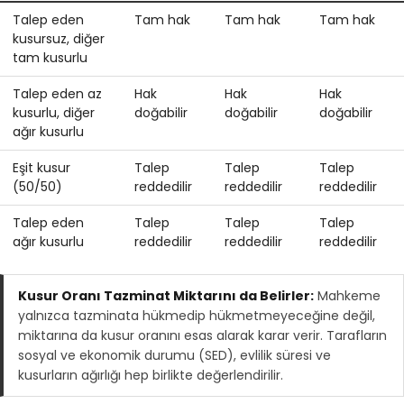
Talep eden
Tam hak
Tam hak
Tam hak
kusursuz, diğer
tam kusurlu
Talep eden az
Hak
Hak
Hak
kusurlu, diğer
doğabilir
doğabilir
doğabilir
ağır kusurlu
Eşit kusur
Talep
Talep
Talep
(50/50)
reddedilir
reddedilir
reddedilir
Talep eden
Talep
Talep
Talep
ağır kusurlu
reddedilir
reddedilir
reddedilir
Kusur Oranı Tazminat Miktarını da Belirler:
Mahkeme
yalnızca tazminata hükmedip hükmetmeyeceğine değil,
miktarına da kusur oranını esas alarak karar verir. Tarafların
sosyal ve ekonomik durumu (SED), evlilik süresi ve
kusurların ağırlığı hep birlikte değerlendirilir.