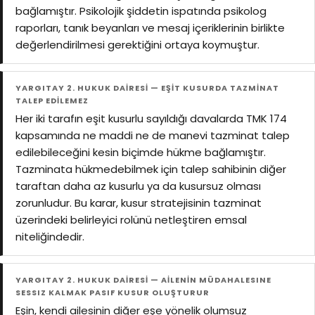
bağlamıştır. Psikolojik şiddetin ispatında psikolog
raporları, tanık beyanları ve mesaj içeriklerinin birlikte
değerlendirilmesi gerektiğini ortaya koymuştur.
YARGITAY 2. HUKUK DAİRESİ — EŞİT KUSURDA TAZMİNAT
TALEP EDİLEMEZ
Her iki tarafın eşit kusurlu sayıldığı davalarda TMK 174
kapsamında ne maddi ne de manevi tazminat talep
edilebileceğini kesin biçimde hükme bağlamıştır.
Tazminata hükmedebilmek için talep sahibinin diğer
taraftan daha az kusurlu ya da kusursuz olması
zorunludur. Bu karar, kusur stratejisinin tazminat
üzerindeki belirleyici rolünü netleştiren emsal
niteliğindedir.
YARGITAY 2. HUKUK DAİRESİ — AİLENİN MÜDAHALESINE
SESSIZ KALMAK PASIF KUSUR OLUŞTURUR
Eşin, kendi ailesinin diğer eşe yönelik olumsuz