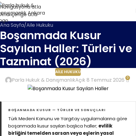
Navigasyona atla
Ana içeriğe atla
Ana Sayfa
Aile Hukuku
Boşanmada Kusur
Sayılan Haller: Türleri ve
Tazminat (2026)
AILE HUKUKU
0
Parla Hukuk & Danışmanlık
Açık 8 Temmuz 2026
BOŞANMADA KUSUR — TÜRLER VE SONUÇLARI
Türk Medeni Kanunu ve Yargıtay uygulamalarına göre
boşanmada kusur sayılan başlıca haller;
evlilik
birliğini temelden sarsan veya eşlerin yasal