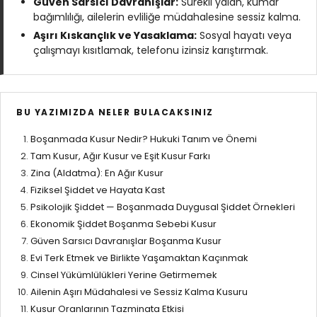
Güven Sarsıcı Davranışlar:
Sürekli yalan, kumar
bağımlılığı, ailelerin evliliğe müdahalesine sessiz kalma.
Aşırı Kıskançlık ve Yasaklama:
Sosyal hayatı veya
çalışmayı kısıtlamak, telefonu izinsiz karıştırmak.
BU YAZIMIZDA NELER BULACAKSINIZ
Boşanmada Kusur Nedir? Hukuki Tanım ve Önemi
Tam Kusur, Ağır Kusur ve Eşit Kusur Farkı
Zina (Aldatma): En Ağır Kusur
Fiziksel Şiddet ve Hayata Kast
Psikolojik Şiddet — Boşanmada Duygusal Şiddet Örnekleri
Ekonomik Şiddet Boşanma Sebebi Kusur
Güven Sarsıcı Davranışlar Boşanma Kusur
Evi Terk Etmek ve Birlikte Yaşamaktan Kaçınmak
Cinsel Yükümlülükleri Yerine Getirmemek
Ailenin Aşırı Müdahalesi ve Sessiz Kalma Kusuru
Kusur Oranlarının Tazminata Etkisi