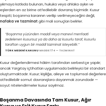
yıkmaya katkıda bulunan, hukuka veya ahlaka aykırı ve
eşlerden en az birine atfedilebilir davranış biçimidir. Kusur
tespiti; boşanma kararının verilip verilmeyeceğini değil,
nafaka ve tazminat
gibi mali sonuçları belirler.
“Boşanma yüzünden maddî veya manevî menfaati
zedelenen kusursuz ya da daha az kusurlu taraf, kusurlu
taraftan uygun bir maddî tazminat isteyebilir.”
TÜRK MEDENİ KANUNU
MADDE 174 — TAZMINAT
Kusur değerlendirmesi hâkim tarafından serbestçe yapılır;
ancak Yargıtay içtihatları uygulamada belirleyici bir standart
oluşturmaktadır. Kusur; kişiliğe, aileye ve toplumsal değerlere
atfedilebilir somut davranışlara dayanmak zorundadır —
soyut nitelendirmeler kusur sayılmaz.
Boşanma Davasında Tam Kusur, Ağır
Kusur ve Eşit Kusur Farkı