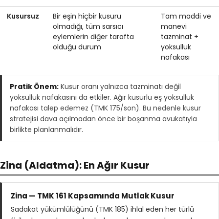
Kusursuz
Bir eşin hiçbir kusuru
Tam maddi ve
olmadığı, tüm sarsıcı
manevi
eylemlerin diğer tarafta
tazminat +
olduğu durum
yoksulluk
nafakası
Pratik Önem:
Kusur oranı yalnızca tazminatı değil
yoksulluk nafakasını da etkiler. Ağır kusurlu eş yoksulluk
nafakası talep edemez (TMK 175/son). Bu nedenle kusur
stratejisi dava açılmadan önce bir boşanma avukatıyla
birlikte planlanmalıdır.
Zina (Aldatma): En Ağır Kusur
Zina — TMK 161 Kapsamında Mutlak Kusur
Sadakat yükümlülüğünü (TMK 185) ihlal eden her türlü