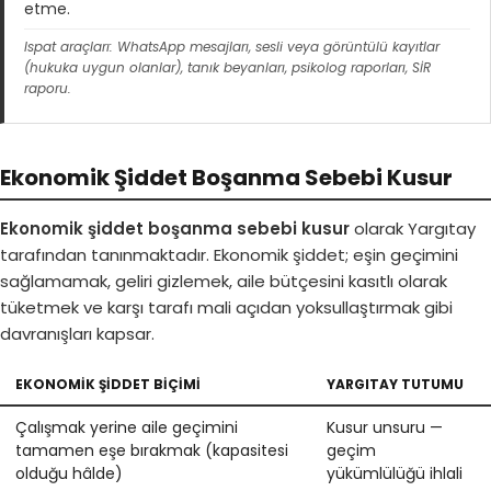
etme.
Ispat araçları: WhatsApp mesajları, sesli veya görüntülü kayıtlar
(hukuka uygun olanlar), tanık beyanları, psikolog raporları, SİR
raporu.
Ekonomik Şiddet Boşanma Sebebi Kusur
Ekonomik şiddet boşanma sebebi kusur
olarak Yargıtay
tarafından tanınmaktadır. Ekonomik şiddet; eşin geçimini
sağlamamak, geliri gizlemek, aile bütçesini kasıtlı olarak
tüketmek ve karşı tarafı mali açıdan yoksullaştırmak gibi
davranışları kapsar.
EKONOMIK ŞIDDET BIÇIMI
YARGITAY TUTUMU
Çalışmak yerine aile geçimini
Kusur unsuru —
tamamen eşe bırakmak (kapasitesi
geçim
olduğu hâlde)
yükümlülüğü ihlali