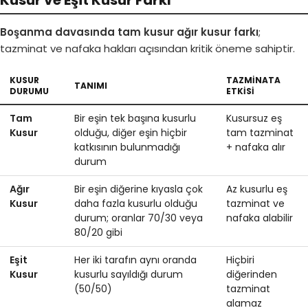
Boşanma davasında tam kusur ağır kusur farkı
;
tazminat ve nafaka hakları açısından kritik öneme sahiptir.
KUSUR
TAZMINATA
TANIMI
DURUMU
ETKISI
Tam
Bir eşin tek başına kusurlu
Kusursuz eş
Kusur
olduğu, diğer eşin hiçbir
tam tazminat
katkısının bulunmadığı
+ nafaka alır
durum
Ağır
Bir eşin diğerine kıyasla çok
Az kusurlu eş
Kusur
daha fazla kusurlu olduğu
tazminat ve
durum; oranlar 70/30 veya
nafaka alabilir
80/20 gibi
Eşit
Her iki tarafın aynı oranda
Hiçbiri
Kusur
kusurlu sayıldığı durum
diğerinden
(50/50)
tazminat
alamaz