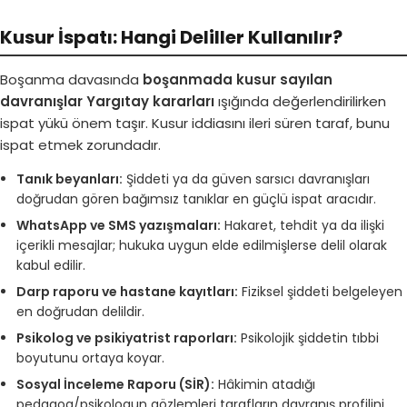
Kusur İspatı: Hangi Deliller Kullanılır?
Boşanma davasında
boşanmada kusur sayılan
davranışlar Yargıtay kararları
ışığında değerlendirilirken
ispat yükü önem taşır. Kusur iddiasını ileri süren taraf, bunu
ispat etmek zorundadır.
Tanık beyanları:
Şiddeti ya da güven sarsıcı davranışları
doğrudan gören bağımsız tanıklar en güçlü ispat aracıdır.
WhatsApp ve SMS yazışmaları:
Hakaret, tehdit ya da ilişki
içerikli mesajlar; hukuka uygun elde edilmişlerse delil olarak
kabul edilir.
Darp raporu ve hastane kayıtları:
Fiziksel şiddeti belgeleyen
en doğrudan delildir.
Psikolog ve psikiyatrist raporları:
Psikolojik şiddetin tıbbi
boyutunu ortaya koyar.
Sosyal İnceleme Raporu (SİR):
Hâkimin atadığı
pedagog/psikologun gözlemleri tarafların davranış profilini