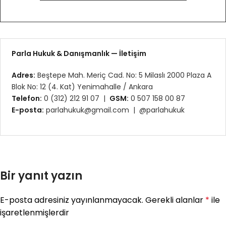
Parla Hukuk & Danışmanlık — İletişim
Adres:
Beştepe Mah. Meriç Cad. No: 5 Milaslı 2000 Plaza A
Blok No: 12 (4. Kat) Yenimahalle / Ankara
Telefon:
0 (312) 212 91 07 |
GSM:
0 507 158 00 87
E-posta:
parlahukuk@gmail.com |
@parlahukuk
Bir yanıt yazın
E-posta adresiniz yayınlanmayacak.
Gerekli alanlar
*
ile
işaretlenmişlerdir