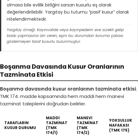
olmasa bile evlilik birliğini sarsan kusurlu eş olarak
değerlendirilebilir. Yargıtay bu tutumu “pasif kusur” olarak
nitelendirmektedir.
Yargıtay örneği: Kayınvalide veya kayınpederin eve sürekli gelip
baskı yapmasına izin veren, eşini bu durumdan koruma çabası
göstermeyen taraf kusurlu bulunmuştur.
Boşanma Davasında Kusur Oranlarının
Tazminata Etkisi
Boşanma davasında kusur oranlarının tazminata etkisi
;
TMK 174. madde kapsamında hem maddi hem manevi
tazminat taleplerini doğrudan belirler.
MADDI
MANEVI
YOKSULLUK
TARAFLARIN
TAZMINAT
TAZMINAT
NAFAKASI
KUSUR DURUMU
(TMK
(TMK
(TMK 175)
174/1)
174/2)