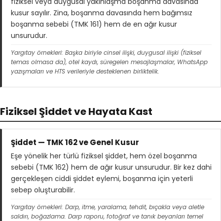
fiziksel veya duygusal yakınlaşma boşanma davasında
kusur sayılır. Zina, boşanma davasında hem bağımsız
boşanma sebebi (TMK 161) hem de en ağır kusur
unsurudur.
Yargıtay örnekleri: Başka biriyle cinsel ilişki, duygusal ilişki (fiziksel
temas olmasa da), otel kaydı, süregelen mesajlaşmalar, WhatsApp
yazışmaları ve HTS verileriyle desteklenen birliktelik.
Fiziksel Şiddet ve Hayata Kast
Şiddet — TMK 162 ve Genel Kusur
Eşe yönelik her türlü fiziksel şiddet, hem özel boşanma
sebebi (TMK 162) hem de ağır kusur unsurudur. Bir kez dahi
gerçekleşen ciddi şiddet eylemi, boşanma için yeterli
sebep oluşturabilir.
Yargıtay örnekleri: Darp, itme, yaralama, tehdit, bıçakla veya aletle
saldırı, boğazlama. Darp raporu, fotoğraf ve tanık beyanları temel