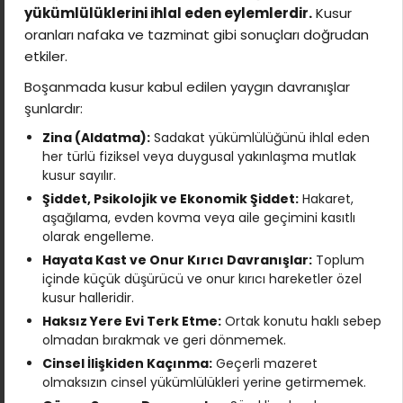
yükümlülüklerini ihlal eden eylemlerdir.
Kusur
oranları nafaka ve tazminat gibi sonuçları doğrudan
etkiler.
Boşanmada kusur kabul edilen yaygın davranışlar
şunlardır:
Zina (Aldatma):
Sadakat yükümlülüğünü ihlal eden
her türlü fiziksel veya duygusal yakınlaşma mutlak
kusur sayılır.
Şiddet, Psikolojik ve Ekonomik Şiddet:
Hakaret,
aşağılama, evden kovma veya aile geçimini kasıtlı
olarak engelleme.
Hayata Kast ve Onur Kırıcı Davranışlar:
Toplum
içinde küçük düşürücü ve onur kırıcı hareketler özel
kusur halleridir.
Haksız Yere Evi Terk Etme:
Ortak konutu haklı sebep
olmadan bırakmak ve geri dönmemek.
Cinsel İlişkiden Kaçınma:
Geçerli mazeret
olmaksızın cinsel yükümlülükleri yerine getirmemek.